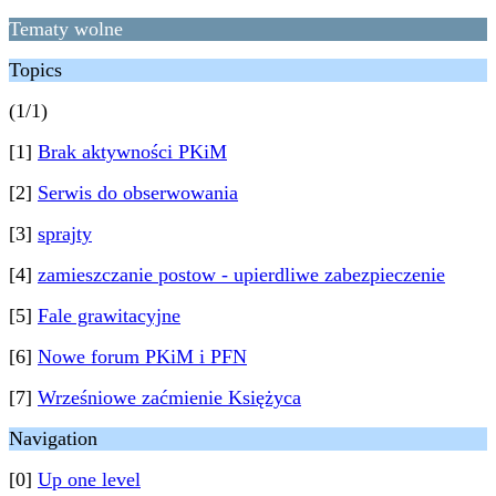
Tematy wolne
Topics
(1/1)
[1]
Brak aktywności PKiM
[2]
Serwis do obserwowania
[3]
sprajty
[4]
zamieszczanie postow - upierdliwe zabezpieczenie
[5]
Fale grawitacyjne
[6]
Nowe forum PKiM i PFN
[7]
Wrześniowe zaćmienie Księżyca
Navigation
[0]
Up one level