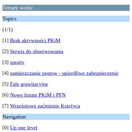
Tematy wolne
Topics
(1/1)
[1]
Brak aktywności PKiM
[2]
Serwis do obserwowania
[3]
sprajty
[4]
zamieszczanie postow - upierdliwe zabezpieczenie
[5]
Fale grawitacyjne
[6]
Nowe forum PKiM i PFN
[7]
Wrześniowe zaćmienie Księżyca
Navigation
[0]
Up one level