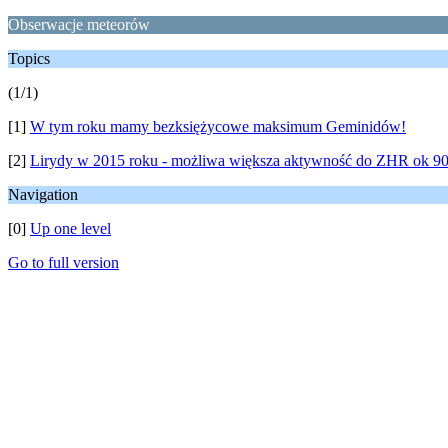
Obserwacje meteorów
Topics
(1/1)
[1]
W tym roku mamy bezksiężycowe maksimum Geminidów!
[2]
Lirydy w 2015 roku - możliwa większa aktywność do ZHR ok 90
Navigation
[0]
Up one level
Go to full version