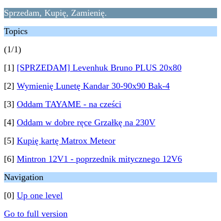
Sprzedam, Kupię, Zamienię.
Topics
(1/1)
[1]
[SPRZEDAM] Levenhuk Bruno PLUS 20x80
[2]
Wymienię Lunetę Kandar 30-90x90 Bak-4
[3]
Oddam TAYAME - na cześci
[4]
Oddam w dobre ręce Grzałkę na 230V
[5]
Kupię kartę Matrox Meteor
[6]
Mintron 12V1 - poprzednik mitycznego 12V6
Navigation
[0]
Up one level
Go to full version