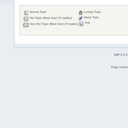
Normal Topic
Locked Topic
Sticky Topic
Hot Topic (More than 15 replies)
Poll
Very Hot Topic (More than 25 replies)
SMF 2.0.9
Page created