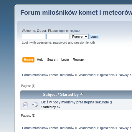
Forum miłośników komet i meteoró
Welcome,
Guest
. Please
login
or
register
.
Login with username, password and session length
Home
Help
Search
Login
Register
Forum miłośników komet i meteorów
»
Wiadomości i Ogłoszenia
»
Newsy z k
Pages: [
1
]
Subject
/
Started by
Dziś w nocy mieliśmy przestępną sekundę ;)
Started by
ax
Pages: [
1
]
Forum miłośników komet i meteorów
»
Wiadomości i Ogłoszenia
»
Newsy z k