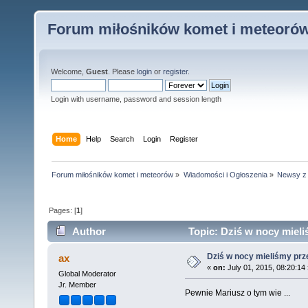
Forum miłośników komet i meteoró
Welcome,
Guest
. Please
login
or
register
.
Login with username, password and session length
Home
Help
Search
Login
Register
Forum miłośników komet i meteorów
»
Wiadomości i Ogłoszenia
»
Newsy z k
Pages: [
1
]
Author
Topic: Dziś w nocy mieli
Dziś w nocy mieliśmy prz
ax
«
on:
July 01, 2015, 08:20:14 
Global Moderator
Jr. Member
Pewnie Mariusz o tym wie ...