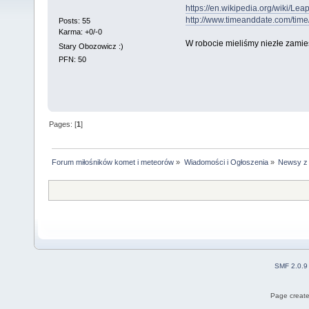
https://en.wikipedia.org/wiki/Le
http://www.timeanddate.com/tim
Posts: 55
Karma: +0/-0
W robocie mieliśmy niezłe zami
Stary Obozowicz :)
PFN: 50
Pages: [
1
]
Forum miłośników komet i meteorów
»
Wiadomości i Ogłoszenia
»
Newsy z k
SMF 2.0.9
Page create