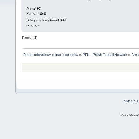
Posts: 97
Karma: +0/-0
Sekcja meteorytowa PKiM
PFN: 52
Pages: [
1
]
Forum miłośników komet i meteorów
»
PFN - Polish Fireball Network
»
Arch
SMF 2.0.9
Page created