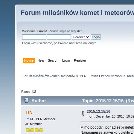
Forum miłośników komet i meteoró
Welcome,
Guest
. Please
login
or
register
.
Login with username, password and session length
Home
Help
Search
Login
Register
Forum miłośników komet i meteorów
»
PFN - Polish Fireball Network
»
Arch
Pages: [
1
]
Author
Topic: 2015.12.15/16 (Re
2015.12.15/16
TIN
«
on:
December 16, 2015, 10:32
PKiM - PFN Member
Jr. Member
Mimo pogody i ponad setki detekcji
Najjaśniejsze zjawisko uciekło z