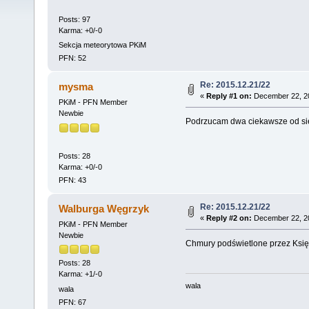
Posts: 97
Karma: +0/-0
Sekcja meteorytowa PKiM
PFN: 52
Re: 2015.12.21/22
mysma
«
Reply #1 on:
December 22, 20
PKiM - PFN Member
Newbie
Podrzucam dwa ciekawsze od si
Posts: 28
Karma: +0/-0
PFN: 43
Re: 2015.12.21/22
Walburga Węgrzyk
«
Reply #2 on:
December 22, 20
PKiM - PFN Member
Newbie
Chmury podświetlone przez Księ
Posts: 28
Karma: +1/-0
wala
wala
PFN: 67