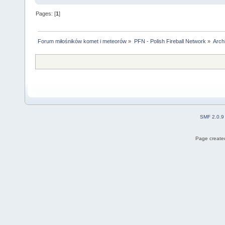
Pages: [
1
]
Forum miłośników komet i meteorów
»
PFN - Polish Fireball Network
»
Arch
SMF 2.0.9
Page created