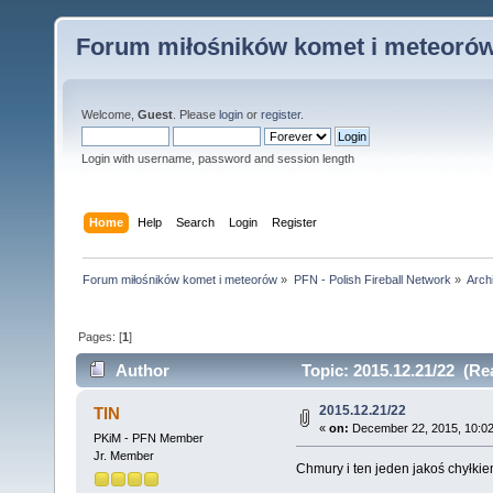
Forum miłośników komet i meteoró
Welcome,
Guest
. Please
login
or
register
.
Login with username, password and session length
Home
Help
Search
Login
Register
Forum miłośników komet i meteorów
»
PFN - Polish Fireball Network
»
Arch
Pages: [
1
]
Author
Topic: 2015.12.21/22 (Re
2015.12.21/22
TIN
«
on:
December 22, 2015, 10:02
PKiM - PFN Member
Jr. Member
Chmury i ten jeden jakoś chyłkiem